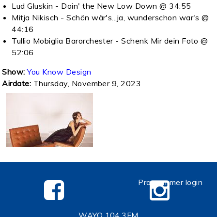
Lud Gluskin - Doin' the New Low Down @ 34:55
Mitja Nikisch - Schön wär's...ja, wunderschon war's @
44:16
Tullio Mobiglia Barorchester - Schenk Mir dein Foto @
52:06
Show:
You Know Design
Airdate:
Thursday, November 9, 2023
Programmer login
WAYO 104.3FM